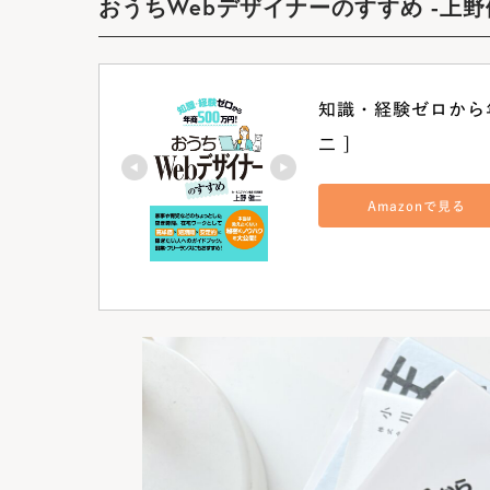
おうちWebデザイナーのすすめ -上
知識・経験ゼロから年
二 ]
Amazonで見る