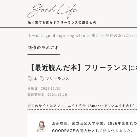
働く育てる暮らすフリーランスの読みもの
>
>
>
ホーム
goodpage magazine
働く
制作のあれこれ
制作のあれこれ
【最近読んだ本】フリーランスに
本
フリーランス
投稿日：2024.11.30
最終更新日：2024.12.10
※このサイトはアフィリエイト広告（Amazonアソシエイト含む
湘南在住。国立音楽大学卒業、1996年生まれ
GOODPAGE合同会社として法人化しました。