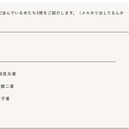
まだ並んでいる本たち3冊をご紹介します。（メルカリ出してるんか
片岡亮太著
野健二著
理子著