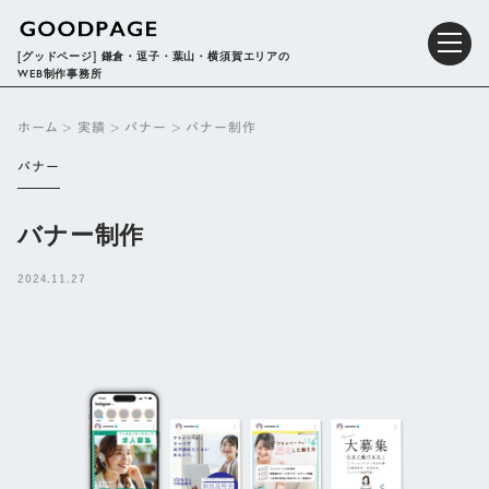
[グッドページ] 鎌倉・逗子・葉山・横須賀エリアの
WEB制作事務所
ホーム
>
実績
>
バナー
>
バナー制作
バナー
バナー制作
2024.11.27