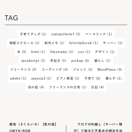
TAG
子育てグッズ
(1)
contactform7
(2)
パーマリンク
(1)
無限スクロール
(1)
制作メモ
(1)
InfiniteScroll
(1)
サーバー
(1)
本
(3)
html
(1)
Illustrator
(1)
css
(1)
デザイン
(1)
JavaScript
(1)
早起き
(1)
pickup
(5)
暮らし
(1)
フリーランス
(2)
コーディング
(4)
フォント
(1)
WordPress
(3)
adobe
(1)
ajaxzip3
(1)
ピアノ教室
(1)
子育て
(6)
暮らす
(1)
色の話
(4)
フリーランスの日常
(1)
日記
(4)
桜色（さくらいろ）【色の話】
ブログの引越し（サーバー移
CMYK/RGB
行）で起きた不具合の解決方法